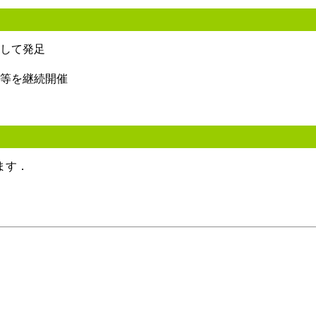
として発足
会等を継続開催
ます．